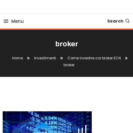
Business Bovionline
Menu
Search
broker
Home
Investimenti
Come investire coi broker ECN
broker
Broker