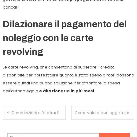
bancari.
Dilazionare il pagamento del
noleggio con le carte
revolving
Le carte revolving, che consentono di superare il credito
disponibile per poi restituire quanto è stato speso a rate, possono
essere quindi una buona soluzione per affrontare la spesa
dell’autonoleggio
e dilazionarla in più mesi
.
Navigazione
Come iniziare a fare trading online in modo sicuro
Come valutare un oggetto prezioso
articoli