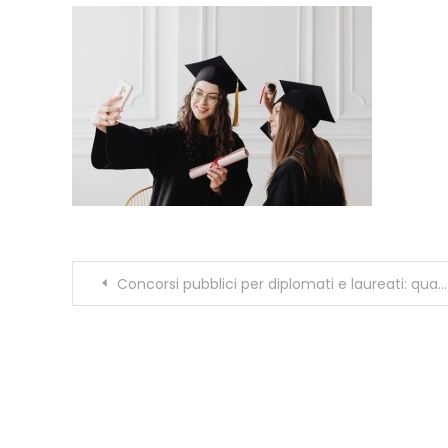
Navigazione
Concorsi pubblici per diplomati e laureati: quali scegliere nel 2026
articoli