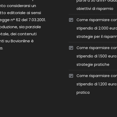
parte a 30 anni? Guida
nto considerarsi un
obiettivi di risparmio
to editoriale ai sensi
legge n° 62 del 7.03.2001.
Come risparmiare co
roduzione, sia parziale
stipendio di 2.000 euro
tale, dei contenuti
strategie per il rispar
ti su Bovionline è
a.
Come risparmiare co
stipendio di 1.500 euro
strategie pratiche
Come risparmiare co
stipendio di 1.200 euro
pratica