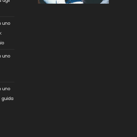
 agli
n uno
:
mio
n uno
:
n uno
: guida