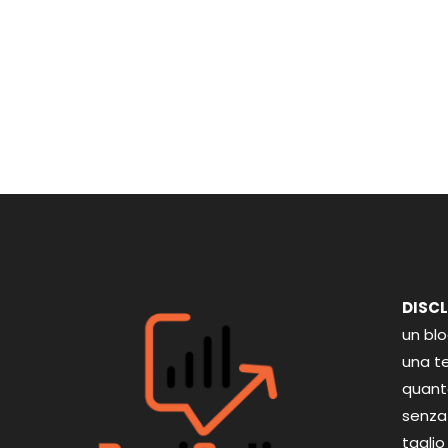
DISC
un bl
una te
quant
senza 
taglio