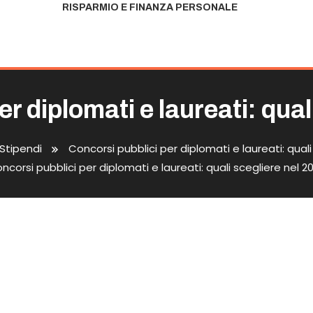
RISPARMIO E FINANZA PERSONALE
r diplomati e laureati: qual
Stipendi
Concorsi pubblici per diplomati e laureati: quali
ncorsi pubblici per diplomati e laureati: quali scegliere nel 2
omati E Laureati: Quali Sceglier