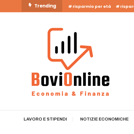
Skip
Trending
risparmio per età
rispa
To
Content
Business Bovionline
LAVORO E STIPENDI
NOTIZIE ECONOMICHE