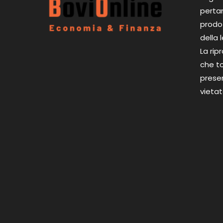
perta
prodot
della 
La rip
che to
presen
vietat