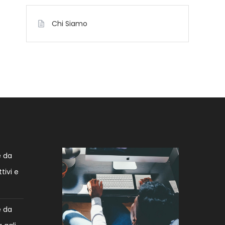
Chi Siamo
e da
tivi e
e da