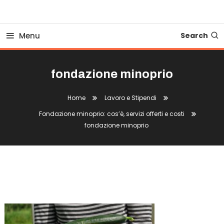
Business Bovionline
Menu
Search
fondazione minoprio
Home
Lavoro e Stipendi
Fondazione minoprio: cos’è, servizi offerti e costi
fondazione minoprio
Fondazione Minoprio