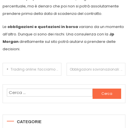
percentuale, ma è denaro che poi non si potrà assolutamente
prendere prima della data di scadenza del contratto.
Le
obbligazioni e quotazioni in borsa
variano da un momento
all’altro. Dunque ci sono dei rischi. Una consulenza con la
Jp
Morgan
direttamente sul sito potrà aiutarvi a prendere delle
decisioni.
Navigazione
Trading online: facciamo il punto sulle app più gettonate del momento per investire
Obbligazioni sovranazionali: ecco come investire in esse e controllare i loro indici
articoli
Ricerca
per:
CATEGORIE