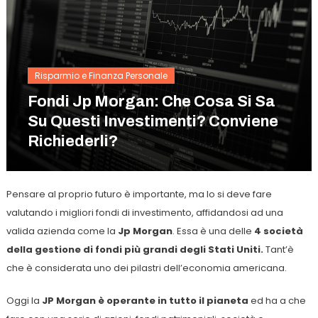
Risparmio e Finanza Personale
Fondi Jp Morgan: Che Cosa Si Sa
Su Questi Investimenti? Conviene
Richiederli?
Pensare al proprio futuro è importante, ma lo si deve fare
valutando i migliori fondi di investimento, affidandosi ad una
valida azienda come la
Jp Morgan
. Essa è una delle
4 società
della gestione di fondi più grandi degli Stati Uniti.
Tant’è
che è considerata uno dei pilastri dell’economia americana.
Oggi la
JP Morgan è operante in tutto il pianeta
ed ha a che