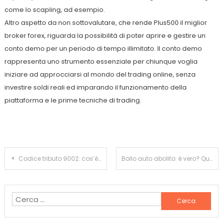
come lo scapling, ad esempio.
Altro aspetto da non sottovalutare, che rende Plus500 il miglior
broker forex, riguarda la possibilità di poter aprire e gestire un
conto demo per un periodo di tempo illimitato. Il conto demo
rappresenta uno strumento essenziale per chiunque voglia
iniziare ad approcciarsi al mondo del trading online, senza
investire soldi reali ed imparando il funzionamento della
piattaforma e le prime tecniche di trading.
Navigazione
Codice tributo 9002: cos’è, a cosa serve e guida all’utilizzo
Bollo auto abolito: è vero? Quando e in quali casi si può chiedere l’esenzione
articoli
Ricerca
per: