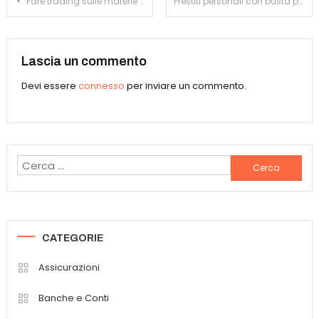
Navigazione
Fare trading sulle materie prime conviene
Prestiti personali con busta paga a Napoli
articoli
Lascia un commento
Devi essere
connesso
per inviare un commento.
Ricerca
per:
CATEGORIE
Assicurazioni
Banche e Conti