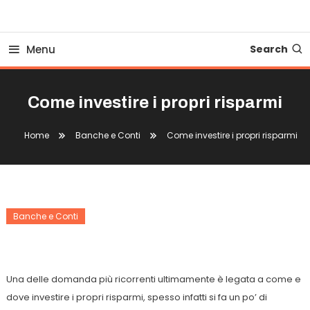
Business Bovionline
Menu
Search
Come investire i propri risparmi
Home
Banche e Conti
Come investire i propri risparmi
Banche e Conti
Come Investire I Propri Risparmi
Una delle domanda più ricorrenti ultimamente è legata a come e
dove investire i propri risparmi, spesso infatti si fa un po’ di