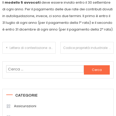
Il
modello 5 avvocati
deve essere inviato entro il 30 settembre
di ogni anno. Per il pagamento delle due rate dei contributi dovuti
in autoliquidazione, invece, ci sono due termini. Il primo è entro il
31 luglio di ogni anno (per il pagamento della 1ª rata) e il secondo
è entro 31 dicembre di ogni anno (per il pagamento della 2ª rata).
Navigazione
Lettera di contestazione: a cosa serve? Come scriverla nel modo giusto?
Codice proprietà industriale: che cos’è? A cosa serve? Ci sono procedure specifiche che lo riguardano?
articoli
Ricerca
per:
CATEGORIE
Assicurazioni