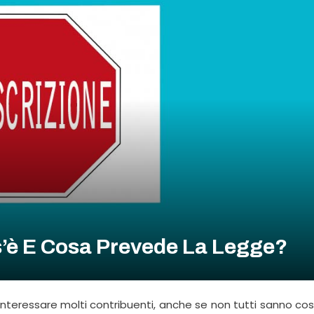
os’è E Cosa Prevede La Legge?
eressare molti contribuenti, anche se non tutti sanno cos