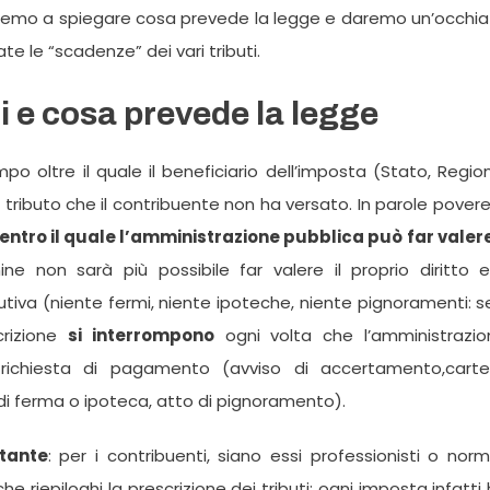
ndremo a spiegare cosa prevede la legge e daremo un’occhi
ate le “scadenze” dei vari tributi.
ti e cosa prevede la legge
o oltre il quale il beneficiario dell’imposta (Stato, Regio
tributo che il contribuente non ha versato. In parole povere
 entro il quale l’amministrazione pubblica può far valere
e non sarà più possibile far valere il proprio diritto e
iva (niente fermi, niente ipoteche, niente pignoramenti: se
scrizione
si interrompono
ogni volta che l’amministrazio
 richiesta di pagamento (avviso di accertamento,cartel
di ferma o ipoteca, atto di pignoramento).
tante
: per i contribuenti, siano essi professionisti o norm
e riepiloghi la prescrizione dei tributi: ogni imposta infatti