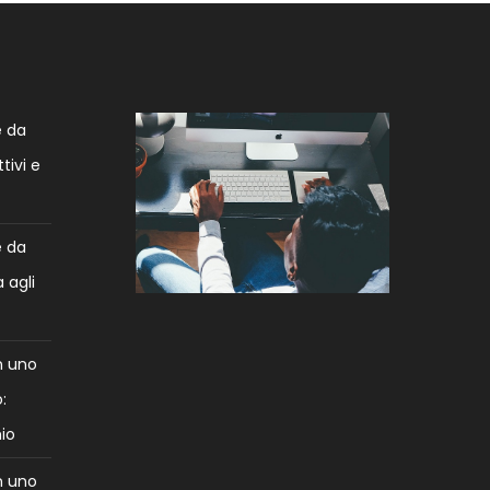
e da
tivi e
e da
 agli
n uno
:
mio
n uno