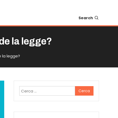
Search
ede la legge?
e la legge?
Ricerca
per: