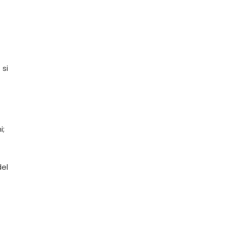
 si
i;
del