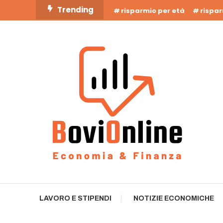
Skip
Trending
risparmio per età
rispa
To
Content
Business Bovionline
LAVORO E STIPENDI
NOTIZIE ECONOMICHE