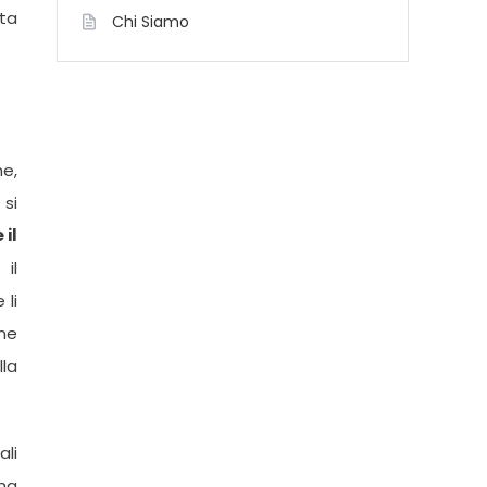
ata
Chi Siamo
ne,
 si
 il
 il
 li
ne
la
ali
 ha