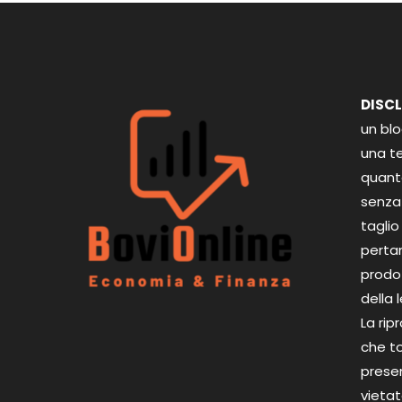
DISC
un bl
una te
quant
senza 
taglio
perta
prodot
della 
La rip
che to
presen
vietat