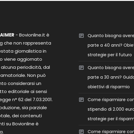
LAIMER
- Bovionline.it è
Quanto bisogna aver
og che non rappresenta
parte a 40 anni? Obiet
stata giornalistica in
strategie per il futuro
o viene aggiornato
alcuna periodicità, dal
Quanto bisogna aver
 amatoriale. Non può
parte a 30 anni? Guida
nto considerarsi un
obiettivi di risparmio
to editoriale ai sensi
legge n° 62 del 7.03.2001.
Come risparmiare co
roduzione, sia parziale
stipendio di 2.000 euro
tale, dei contenuti
strategie per il rispar
ti su Bovionline è
a.
Come risparmiare co