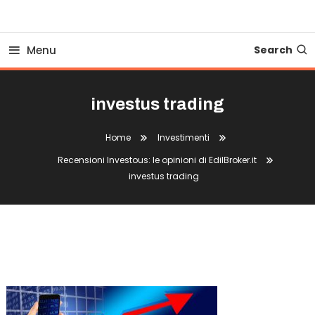
Business Bovionline
Menu
Search
investus trading
Home
Investimenti
Recensioni Investous: le opinioni di EdilBroker.it
investus trading
Investus Trading