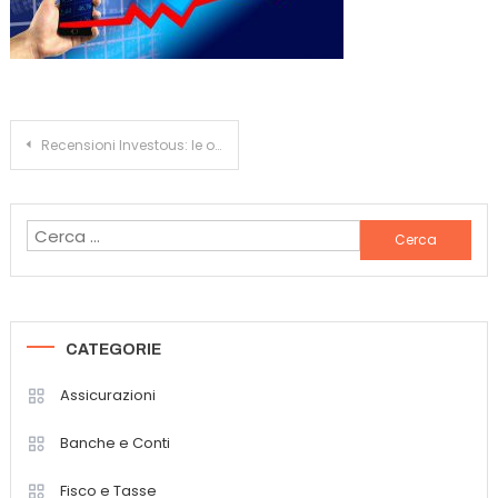
Navigazione
Recensioni Investous: le opinioni di EdilBroker.it
articoli
Ricerca
per:
CATEGORIE
Assicurazioni
Banche e Conti
Fisco e Tasse