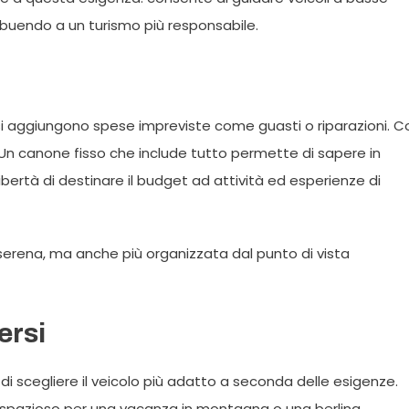
ibuendo a un turismo più responsabile.
si aggiungono spese impreviste come guasti o riparazioni. C
ili. Un canone fisso che include tutto permette di sapere in
bertà di destinare il budget ad attività ed esperienze di
serena, ma anche più organizzata dal punto di vista
ersi
à di scegliere il veicolo più adatto a seconda delle esigenze.
 spazioso per una vacanza in montagna o una berlina