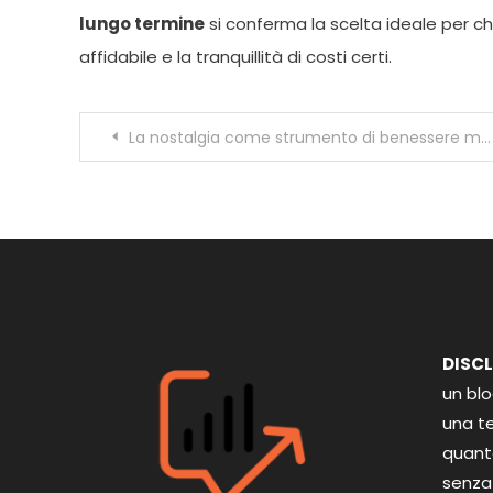
lungo termine
si conferma la scelta ideale per chi
affidabile e la tranquillità di costi certi.
Navigazione
La nostalgia come strumento di benessere mentale
articoli
DISC
un bl
una te
quant
senza 