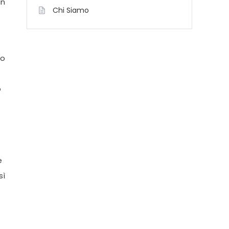
un
Chi Siamo
no
o
e
sì