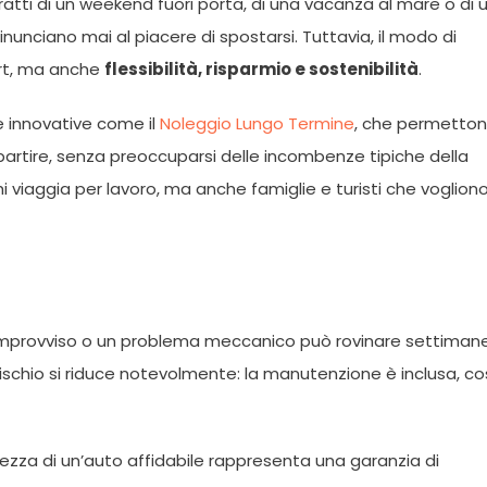
 tratti di un weekend fuori porta, di una vacanza al mare o di 
n rinunciano mai al piacere di spostarsi. Tuttavia, il modo di
ort, ma anche
flessibilità, risparmio e sostenibilità
.
e innovative come il
Noleggio Lungo Termine
, che permetto
partire, senza preoccuparsi delle incombenze tipiche della
i viaggia per lavoro, ma anche famiglie e turisti che voglion
improvviso o un problema meccanico può rovinare settiman
rischio si riduce notevolmente: la manutenzione è inclusa, co
tezza di un’auto affidabile rappresenta una garanzia di