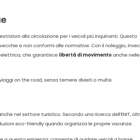
ue
rizioni alla circolazione per i veicoli più inquinanti. Questo
ecchie e non conformi alle normative. Con il noleggio, invec
elettrica, che garantisce
libertà di movimento
anche nelle
iaggi on the road, senza temere divieti o multe.
che nel settore turistico. Secondo una ricerca dell’ENIT, olt
 soluzioni eco-friendly quando organizza le proprie vacanze.
e a questa esigenza: consente di guidare veicoli a basse