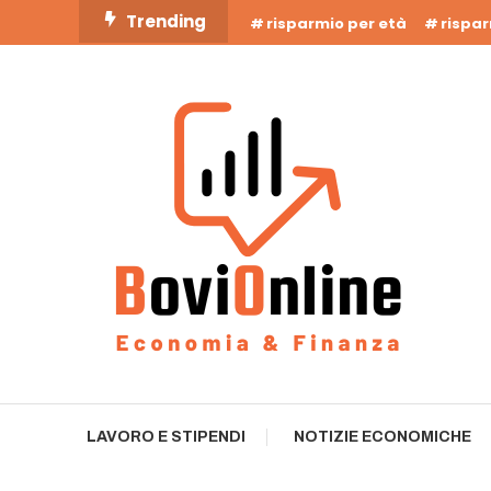
Skip
Trending
risparmio per età
rispa
To
Content
Business Bovionline
LAVORO E STIPENDI
NOTIZIE ECONOMICHE