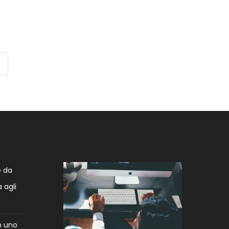
e da
 agli
n uno