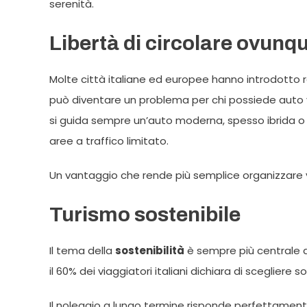
serenità.
Libertà di circolare ovunq
Molte città italiane ed europee hanno introdotto rest
può diventare un problema per chi possiede auto v
si guida sempre un’auto moderna, spesso ibrida o 
aree a traffico limitato.
Un vantaggio che rende più semplice organizzare v
Turismo sostenibile
Il tema della
sostenibilità
è sempre più centrale an
il 60% dei viaggiatori italiani dichiara di scegliere
Il noleggio a lungo termine risponde perfettament