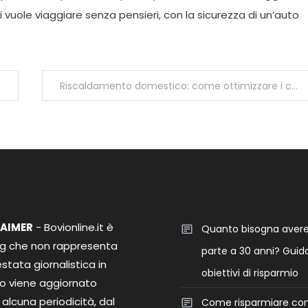
 vuole viaggiare senza pensieri, con la sicurezza di un’auto
Riscaldamento domestico: come ottimizzare i consumi senza rinunciare al comfort
LAIMER
- Bovionline.it è
Quanto bisogna aver
og che non rappresenta
parte a 30 anni? Guida
stata giornalistica in
obiettivi di risparmio
o viene aggiornato
alcuna periodicità, dal
Come risparmiare co