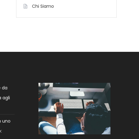
Chi Siamo
e da
 agli
n uno
: