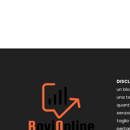
DISC
un bl
una te
quant
senza 
taglio
perta