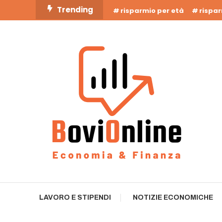
Skip
Trending
risparmio per età
rispa
To
Content
Business Bovionline
LAVORO E STIPENDI
NOTIZIE ECONOMICHE