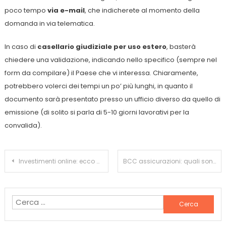
poco tempo
via e-mail
, che indicherete al momento della
domanda in via telematica.
In caso di
casellario giudiziale per uso estero
, basterà
chiedere una validazione, indicando nello specifico (sempre nel
form da compilare) il Paese che vi interessa. Chiaramente,
potrebbero volerci dei tempi un po’ più lunghi, in quanto il
documento sarà presentato presso un ufficio diverso da quello di
emissione (di solito si parla di 5-10 giorni lavorativi per la
convalida).
Navigazione
Investimenti online: ecco quali strategie adottare per giocare in borsa
BCC assicurazioni: quali sono i suoi prodotti e servizi? E le opinioni dei clienti?
articoli
Ricerca
per: