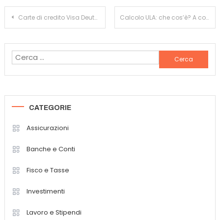
Navigazione
Carte di credito Visa Deutsche Bank: quali sono? Com’è possibile richiederle?
Calcolo ULA: che cos’è? A cosa serve? Come si effettua?
articoli
Ricerca
per:
CATEGORIE
Assicurazioni
Banche e Conti
Fisco e Tasse
Investimenti
Lavoro e Stipendi