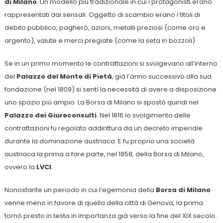
di Milano
. Un modello più tradizionale in cui i protagonisti erano
rappresentati dai sensali. Oggetto di scambio erano i titoli di
debito pubblico, pagherò, azioni, metalli preziosi (come oro e
argento), valute e merci pregiate (come la seta in bozzoli).
Se in un primo momento le contrattazioni si svolgevano all’interno
del
Palazzo del Monte di Pietà
, già l’anno successivo alla sua
fondazione (nel 1809) si sentì la necessità di avere a disposizione
uno spazio più ampio. La Borsa di Milano si spostò quindi nel
Palazzo dei Giureconsulti
. Nel 1816 lo svolgimento delle
contrattazioni fu regolato addirittura da un decreto imperiale
durante la dominazione austriaca. E fu proprio una società
austriaca la prima a fare parte, nel 1858, della Borsa di Milano,
ovvero la
LVCI
.
Nonostante un periodo in cui l’egemonia della
Borsa di Milano
venne meno in favore di quella della città di Genova, la prima
tornò presto in testa in importanza già verso la fine del XIX secolo.