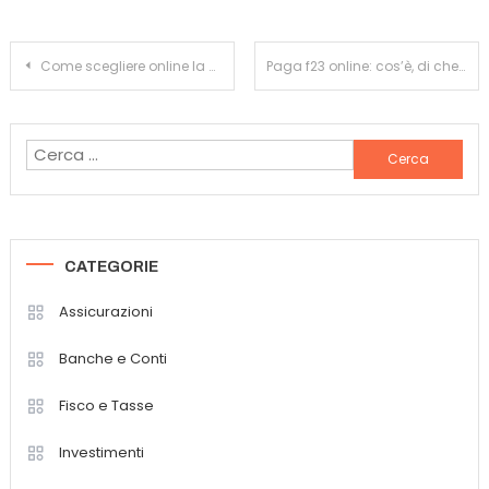
Navigazione
Come scegliere online la carta prepagata più adatta alle proprie necessità
Paga f23 online: cos’è, di che cosa si tratta e come funziona
articoli
Ricerca
per:
CATEGORIE
Assicurazioni
Banche e Conti
Fisco e Tasse
Investimenti