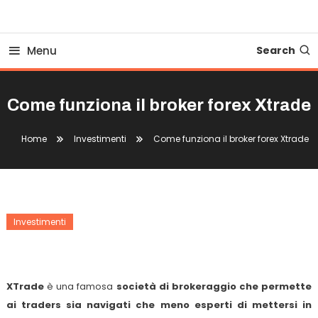
Business Bovionline
Menu
Search
Come funziona il broker forex Xtrade
Home
Investimenti
Come funziona il broker forex Xtrade
Investimenti
Come Funziona Il Broker Forex Xtrade
XTrade
è una famosa
società di brokeraggio che permette
ai traders
sia navigati che meno esperti
di mettersi in