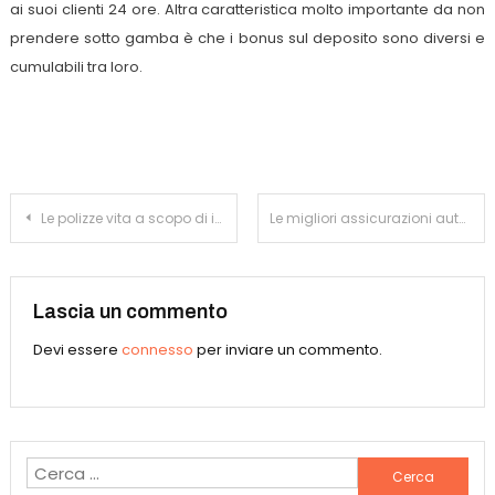
ai suoi clienti 24 ore. Altra caratteristica molto importante da non
prendere sotto gamba è che i bonus sul deposito sono diversi e
cumulabili tra loro.
Navigazione
Le polizze vita a scopo di investimento convengono?
Le migliori assicurazioni auto RC
articoli
Lascia un commento
Devi essere
connesso
per inviare un commento.
Ricerca