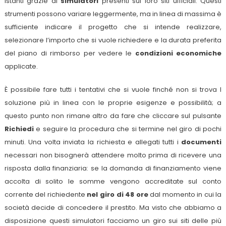
istanti grazie ai
simulatori
presenti sui loro siti ufficiali. Questi
strumenti possono variare leggermente, ma in linea di massima è
sufficiente indicare il progetto che si intende realizzare,
selezionare l’importo che si vuole richiedere e la durata preferita
del piano di rimborso per vedere le
condizioni economiche
applicate.
È possibile fare tutti i tentativi che si vuole finché non si trova l
soluzione più in linea con le proprie esigenze e possibilità; a
questo punto non rimane altro da fare che cliccare sul pulsante
Richiedi
e seguire la procedura che si termine nel giro di pochi
minuti. Una volta inviata la richiesta e allegati tutti i
documenti
necessari non bisognerà attendere molto prima di ricevere una
risposta dalla finanziaria: se la domanda di finanziamento viene
accolta di solito le somme vengono accreditate sul conto
corrente del richiedente
nel giro di 48 ore
dal momento in cui la
società decide di concedere il prestito. Ma visto che abbiamo a
disposizione questi simulatori facciamo un giro sui siti delle più