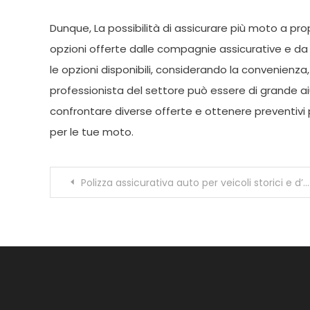
Dunque, La possibilità di assicurare più moto a pro
opzioni offerte dalle compagnie assicurative e da 
le opzioni disponibili, considerando la convenienza, 
professionista del settore può essere di grande a
confrontare diverse offerte e ottenere preventivi
per le tue moto.
Navigazione
Polizza assicurativa auto per veicoli storici e d’epoca, cosa cambia rispetto a quella tradizionale?
articoli