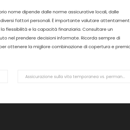
prio nome dipende dalle norme assicurative locali, dalle
diversi fattori personali. È importante valutare attentamen
la flessibilità e la capacità finanziaria. Consultare un
iuto nel prendere decisioni informate. Ricorda sempre di
 per ottenere la migliore combinazione di copertura e premi
Assicurazione sulla vita temporanea vs. permanente: quali sono le differenze?