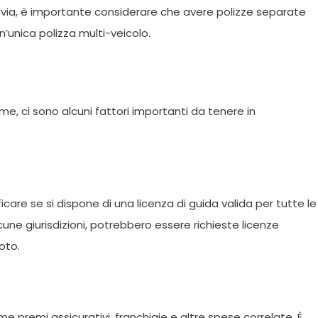
tavia, è importante considerare che avere polizze separate
’unica polizza multi-veicolo.
, ci sono alcuni fattori importanti da tenere in
care se si dispone di una licenza di guida valida per tutte le
cune giurisdizioni, potrebbero essere richieste licenze
oto.
 premi assicurativi, franchigie e altre spese correlate. È