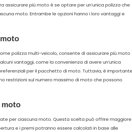
ra assicurare più moto è se optare per un’unica polizza che
ascuna moto. Entrambe le opzioni hanno i loro vantaggi e
ù moto
come polizza multi-veicolo, consente di assicurare più moto
 alcuni vantaggi, come la convenienza di avere un’unica
e preferenziali per il pacchetto di moto. Tuttavia, è important
tono restrizioni sul numero massimo di moto che possono
a moto
arate per ciascuna moto. Questa scelta può offrire maggiore
pertura e i premi potranno essere calcolati in base alle