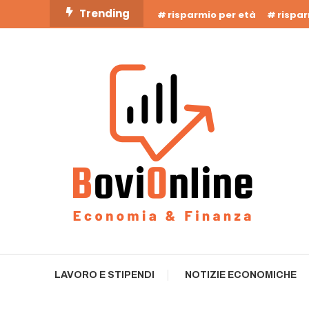
Skip
Trending
risparmio per età
rispa
To
Content
Business Bovionline
LAVORO E STIPENDI
NOTIZIE ECONOMICHE