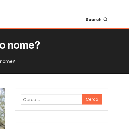
Search
io nome?
o nome?
Ricerca
per: