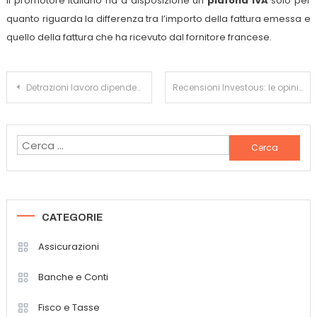
Il promotore italiano ha a disposizione un
plafond IVA
solo per
quanto riguarda la differenza tra l’importo della fattura emessa e
quello della fattura che ha ricevuto dal fornitore francese.
Navigazione
Detrazioni lavoro dipendente: cosa sono e a quanto ammontano?
Recensioni Investous: le opinioni di EdilBroker.it
articoli
Ricerca
per:
CATEGORIE
Assicurazioni
Banche e Conti
Fisco e Tasse