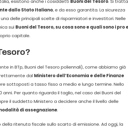
 Italia, esistono anche i cosiddetti
Buoni del Tesoro
. Si tratta
te dallo Stato Italiano
, e da esso garantita. La sicurezza
una delle principali scelte di risparmiatori e investitori. Nelle
ica sui
Buoni del Tesoro, su cosa sono e quali sono i pro e
oprio capitale.
 Tesoro?
te in BTp, Buoni del Tesoro poliennali), come abbiamo già
direttamente dal
Ministero dell’Economia e delle Finanze
ssere sottoposti a tasso fisso a medio e lungo termine. Nello
30 anni. Per quanto riguarda il taglio, nel caso dei Buoni del
e il suddetto Ministero a decidere anche il livello delle
odalità di assegnazione
.
della ritenuta fiscale sullo scarto di emissione. Ad oggi, la