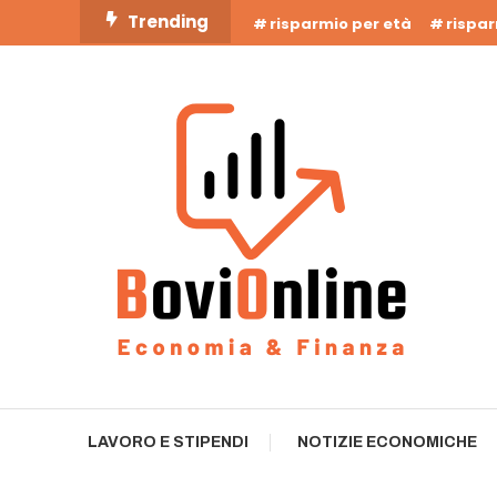
Skip
Trending
risparmio per età
rispa
To
Content
Business Bovionline
LAVORO E STIPENDI
NOTIZIE ECONOMICHE