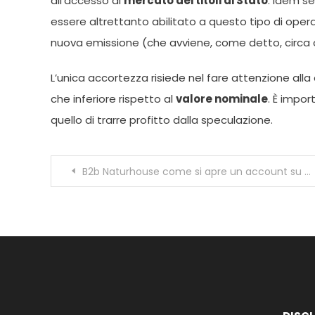
all’accesso al
mercato dei titoli di Stato
. Idem s
essere altrettanto abilitato a questo tipo di oper
nuova emissione (che avviene, come detto, circa 
L’unica accortezza risiede nel fare attenzione alla
che inferiore rispetto al
valore nominale
. È impor
quello di trarre profitto dalla speculazione.
Navigazione
B2b Naturhouse come si apre un account su questo sito
articoli