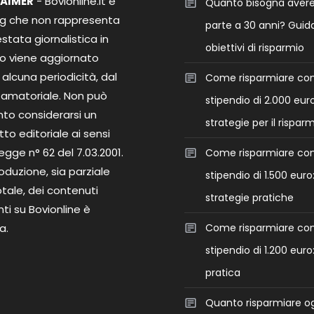
LAIMER
- Bovionline.it è
Quanto bisogna aver
og che non rappresenta
parte a 30 anni? Guida
stata giornalistica in
obiettivi di risparmio
o viene aggiornato
alcuna periodicità, dal
Come risparmiare co
 amatoriale. Non può
stipendio di 2.000 euro
nto considerarsi un
strategie per il rispar
to editoriale ai sensi
legge n° 62 del 7.03.2001.
Come risparmiare co
roduzione, sia parziale
stipendio di 1.500 euro
tale, dei contenuti
strategie pratiche
ti su Bovionline è
a.
Come risparmiare co
stipendio di 1.200 euro
pratica
Quanto risparmiare o