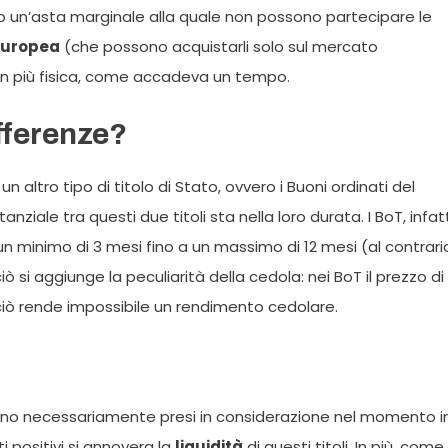
o un’asta marginale alla quale non possono partecipare le
 Europea
(che possono acquistarli solo sul mercato
on più fisica, come accadeva un tempo.
ifferenze?
n altro tipo di titolo di Stato, ovvero i Buoni ordinati del
ziale tra questi due titoli sta nella loro durata. I BoT, infatt
 minimo di 3 mesi fino a un massimo di 12 mesi (al contrari
ò si aggiunge la peculiarità della cedola: nei BoT il prezzo di
ciò rende impossibile un rendimento cedolare.
no necessariamente presi in considerazione nel momento i
ati positivi si annovera la
liquidità
di questi titoli. In più, come