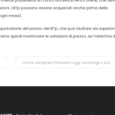
e invece possedete un conto di investimento online, che de
azioni. i BTp possono essere acquistati anche prima della
ogni mese).
 quotazione del prezzo del BTp, che può risultare sia superio
tante quindi monitorare le variazioni di prezzo, se l’obiettivo 
Come comprare Ethereum oggi: exchange o broker?