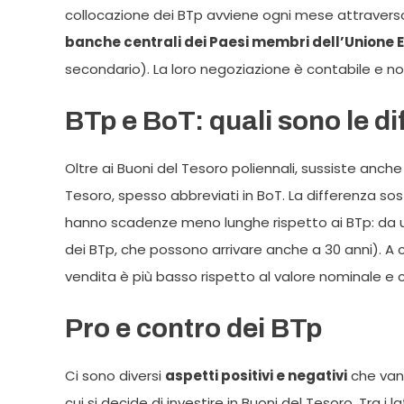
collocazione dei BTp avviene ogni mese attravers
banche centrali dei Paesi membri dell’Unione
secondario). La loro negoziazione è contabile e n
BTp e BoT: quali sono le d
Oltre ai Buoni del Tesoro poliennali, sussiste anche u
Tesoro, spesso abbreviati in BoT. La differenza sostan
hanno scadenze meno lunghe rispetto ai BTp: da un
dei BTp, che possono arrivare anche a 30 anni). A ci
vendita è più basso rispetto al valore nominale e 
Pro e contro dei BTp
Ci sono diversi
aspetti positivi e negativi
che van
cui si decide di investire in Buoni del Tesoro. Tra i l