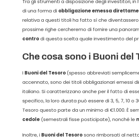
Tra gli strumenti a disposizione degli investitori, in
di una forma di
obbligazione emessa direttamen
relativa a questi titoli ha fatto sì che diventassero 
prossime righe cercheremo di fornire una panoram
contro
di questa scelta quale investimento del pr
Che cosa sono i Buoni del
I
Buoni del Tesoro
(spesso abbreviati semplicemen
accennato, sono dei titoli obbligazionari emessi 
italiano. Si caratterizzano anche per il fatto di e
specifico, la loro durata può essere di 3, 5, 7, 10 o 
Tesoro questo parte da un minimo di €1.000. È sempr
cedole
(semestrali fisse posticipate), nonché le
m
Inoltre, i
Buoni del Tesoro
sono rimborsati al netto 