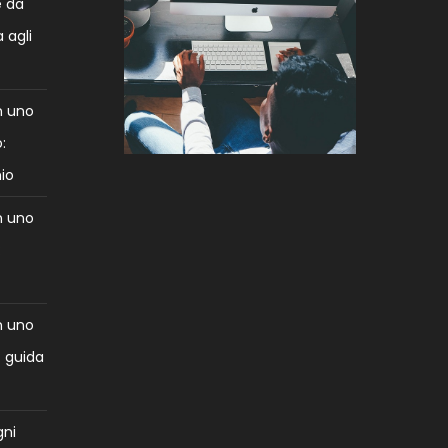
e da
 agli
n uno
:
mio
n uno
:
n uno
: guida
gni