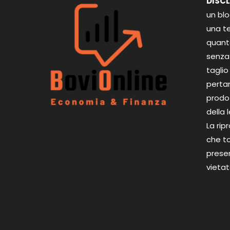
DISC
un bl
una te
quant
senza 
taglio
perta
prodot
della 
La rip
che to
presen
vietat