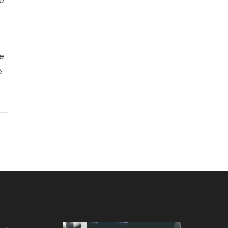
ve
re
è